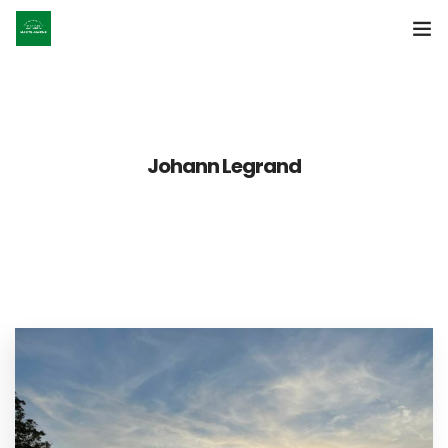
Accueil
Le projet
Johann Legrand
Les étapes
Nos actus
Nos partenaires
Presse
Le livre