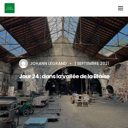
Accueil
Le projet
Les étapes
JOHANN LEGRAND
1 SEPTEMBRE 2021
Nos actus
Jour 24 : dans la vallée de la Blaise
Nos partenaires
Presse
Le livre