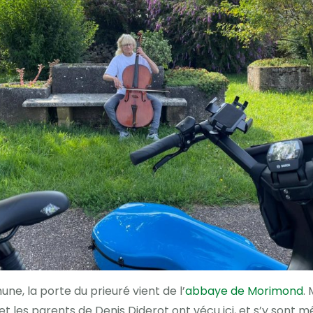
une, la porte du prieuré vient de l’
abbaye de Morimond
.
 et les parents de Denis Diderot ont vécu ici, et s’y sont