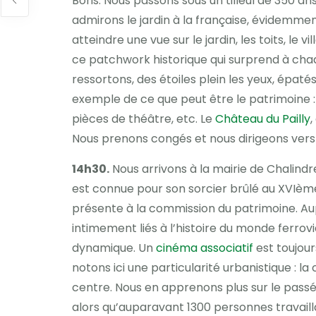
Boris. Nous passons sous un tilleul de 350 an
admirons le jardin à la française, évidemm
atteindre une vue sur le jardin, les toits, l
ce patchwork historique qui surprend à chaq
ressortons, des étoiles plein les yeux, épaté
exemple de ce que peut être le patrimoine : 
pièces de théâtre, etc. Le
Château du Pailly
,
Nous prenons congés et nous dirigeons vers
14h30.
Nous arrivons à la mairie de Chalindr
est connue pour son sorcier brûlé au XVIème 
présente à la commission du patrimoine. Aupr
intimement liés à l’histoire du monde ferrov
dynamique. Un
cinéma associatif
est toujour
notons ici une particularité urbanistique :
centre. Nous en apprenons plus sur le passé 
alors qu’auparavant 1300 personnes travailla