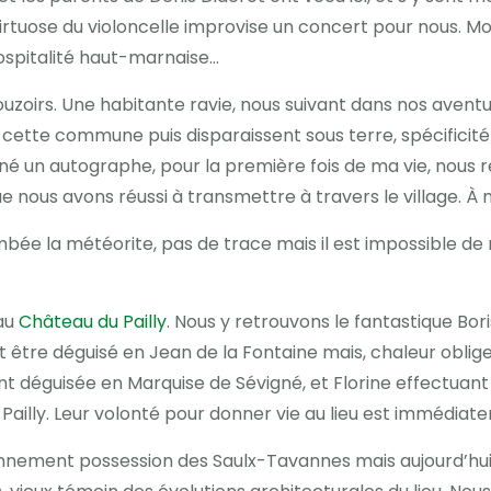
virtuose du violoncelle improvise un concert pour nous.
ospitalité haut-marnaise…
zoirs. Une habitante ravie, nous suivant dans nos aventu
s cette commune puis disparaissent sous terre, spécificité 
gné un autographe, pour la première fois de ma vie, nous 
ous avons réussi à transmettre à travers le village. À mo
mbée la météorite, pas de trace mais il est impossible de 
au
Château du Pailly
. Nous y retrouvons le fantastique Bor
ait être déguisé en Jean de la Fontaine mais, chaleur oblige,
t déguisée en Marquise de Sévigné, et Florine effectuan
Pailly. Leur volonté pour donner vie au lieu est immédiat
ennement possession des Saulx-Tavannes mais aujourd’hui 