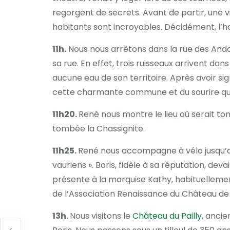
regorgent de secrets. Avant de partir, une 
habitants sont incroyables. Décidément, l’h
11h.
Nous nous arrêtons dans la rue des Andou
sa rue. En effet, trois ruisseaux arrivent dan
aucune eau de son territoire. Après avoir si
cette charmante commune et du sourire que n
11h20.
René nous montre le lieu où serait to
tombée la Chassignite.
11h25.
René nous accompagne à vélo jusqu’
vauriens ». Boris, fidèle à sa réputation, dev
présente à la marquise Kathy, habituellemen
de l’Association Renaissance du Château de 
13h.
Nous visitons le
Château du Pailly
, anci