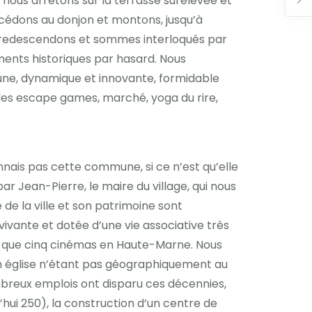
s nous arrêtons sur la terrasse surélevée et
cédons au donjon et montons, jusqu’à
 Nous redescendons et sommes interloqués par
ments historiques par hasard. Nous
 jeune, dynamique et innovante, formidable
e des escape games, marché, yoga du rire,
nnais pas cette commune, si ce n’est qu’elle
r Jean-Pierre, le maire du village, qui nous
de la ville et son patrimoine sont
ivante et dotée d’une vie associative très
plus que cinq cinémas en Haute-Marne. Nous
son église n’étant pas géographiquement au
ombreux emplois ont disparu ces décennies,
hui 250), la construction d’un centre de