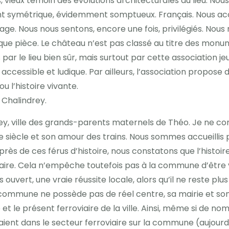
s, vieux témoin des évolutions architecturales du lieu. Nou
ent symétrique, évidemment somptueux. Français. Nous ac
e village. Nous nous sentons, encore une fois, privilégiés.
ue pièce. Le château n’est pas classé au titre des monu
s par le lieu bien sûr, mais surtout par cette association
accessible et ludique. Par ailleurs, l’association propos
 ou l’histoire vivante.
 Chalindrey.
ey, ville des grands-parents maternels de Théo. Je ne co
siècle et son amour des trains. Nous sommes accueillis pa
ès de ces férus d’histoire, nous constatons que l’histoire 
iaire. Cela n’empêche toutefois pas à la commune d’être v
s ouvert, une vraie réussite locale, alors qu’il ne reste 
 la commune ne possède pas de réel centre, sa mairie et 
et le présent ferroviaire de la ville. Ainsi, même si de n
ient dans le secteur ferroviaire sur la commune (aujourd’