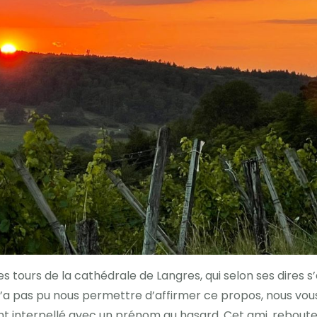
es tours de la cathédrale de Langres, qui selon ses dires
’a pas pu nous permettre d’affirmer ce propos, nous vous
ant interpellé avec un prénom au hasard. Cet ami, rebouteux,