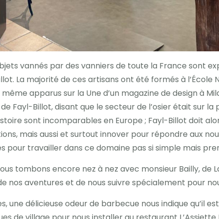
jets vannés par des vanniers de toute la France sont ex
llot. La majorité de ces artisans ont été formés à l’École 
t même apparus sur la Une d’un magazine de design à Milan
e Fayl-Billot, disant que le secteur de l’osier était sur 
stoire sont incomparables en Europe ; Fayl-Billot doit alor
tions, mais aussi et surtout innover pour répondre aux n
s pour travailler dans ce domaine pas si simple mais pre
nous tombons encore nez à nez avec monsieur Bailly, de L
 de nos aventures et de nous suivre spécialement pour nou
s, une délicieuse odeur de barbecue nous indique qu’il es
 de village pour nous installer au restaurant L’Assiette II