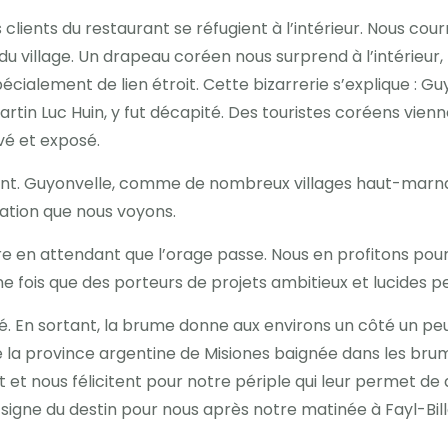
clients du restaurant se réfugient à l’intérieur. Nous courr
du village. Un drapeau coréen nous surprend à l’intérieur
cialement de lien étroit. Cette bizarrerie s’explique : G
 Martin Luc Huin, y fut décapité. Des touristes coréens v
rvé et exposé.
ant. Guyonvelle, comme de nombreux villages haut-marnai
ation que nous voyons.
re en attendant que l’orage passe. Nous en profitons pour
 fois que des porteurs de projets ambitieux et lucides
. En sortant, la brume donne aux environs un côté un peu
 la province argentine de Misiones baignée dans les brume
t nous félicitent pour notre périple qui leur permet de 
 signe du destin pour nous après notre matinée à Fayl-Bill