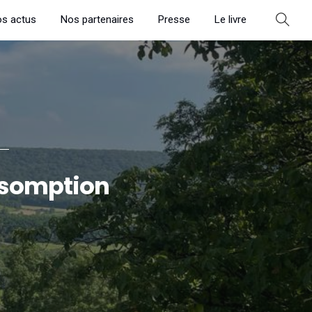
s actus
Nos partenaires
Presse
Le livre
Assomption