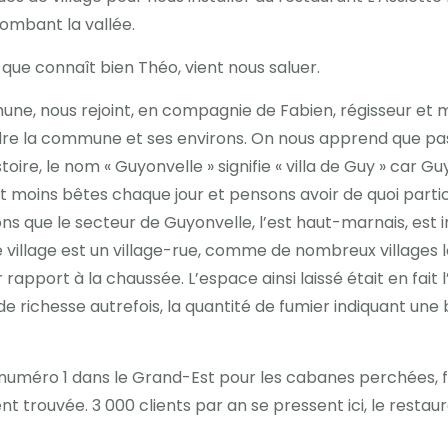
ombant la vallée.
ue connaît bien Théo, vient nous saluer.
mune, nous rejoint, en compagnie de Fabien, régisseur et
 la commune et ses environs. On nous apprend que pas mo
oire, le nom « Guyonvelle » signifie « villa de Guy » car G
moins bêtes chaque jour et pensons avoir de quoi partici
ons que le secteur de Guyonvelle, l’est haut-marnais, est 
 village est un village-rue, comme de nombreux villages lor
 rapport à la chaussée. L’espace ainsi laissé était en fait
 de richesse autrefois, la quantité de fumier indiquant un
e numéro 1 dans le Grand-Est pour les cabanes perchées,
ent trouvée. 3 000 clients par an se pressent ici, le rest