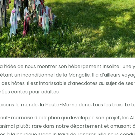
a l’idée de nous montrer son hébergement insolite : une
 étant un inconditionnel de la Mongolie. Il a d’ailleurs voy
on des hôtes. Il est intarissable d’anecdotes au sujet de se
irées contes pour adultes.
aisons le monde, la Haute-Marne donc, tous les trois. Le
aut-marnaise d’adoption qui développe son projet, les Alp
animal plutôt rare dans notre département et amusant à o
cles à la boutique Made in Pays de Langres. Elle nous cond