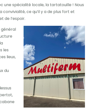
ne spécialité locale, la tartatouille ! Nous
nvivialité, ce qu’il y a de plus fort et
t de l’espoir.
e général
ructure
la
s les
es lieux,
ux du
dessus
bertot,
e cabane