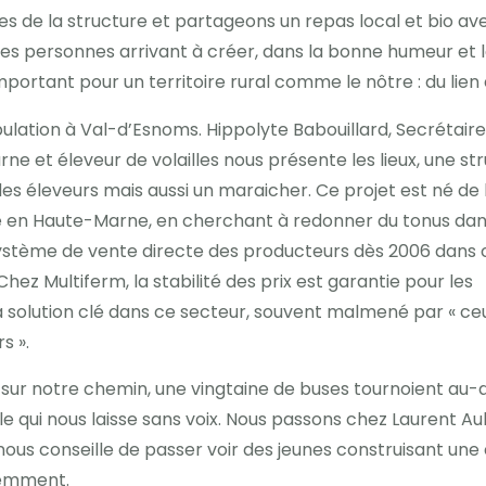
e la structure et partageons un repas local et bio avec u
personnes arrivant à créer, dans la bonne humeur et la co
portant pour un territoire rural comme le nôtre : du lien e
lation à Val-d’Esnoms. Hippolyte Babouillard, Secrétair
 et éleveur de volailles nous présente les lieux, une st
es éleveurs mais aussi un maraicher. Ce projet est né de 
me en Haute-Marne, en cherchant à redonner du tonus dan
 système de vente directe des producteurs dès 2006 dans c
hez Multiferm, la stabilité des prix est garantie pour les
 la solution clé dans ce secteur, souvent malmené par « ce
s ».
ur notre chemin, une vingtaine de buses tournoient au-
e qui nous laisse sans voix. Nous passons chez Laurent Au
 nous conseille de passer voir des jeunes construisant un
idemment.