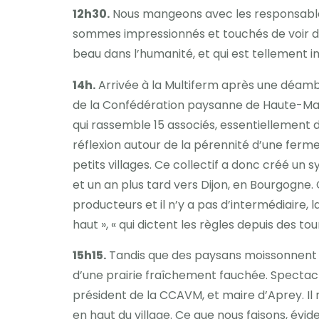
12h30.
Nous mangeons avec les responsables d
sommes impressionnés et touchés de voir des 
beau dans l’humanité, et qui est tellement im
14h.
Arrivée à la Multiferm après une déambu
de la Confédération paysanne de Haute-Marne
qui rassemble 15 associés, essentiellement d
réflexion autour de la pérennité d’une fer
petits villages. Ce collectif a donc créé un
et un an plus tard vers Dijon, en Bourgogne. C
producteurs et il n’y a pas d’intermédiaire,
haut », « qui dictent les règles depuis des tour
15h15.
Tandis que des paysans moissonnent s
d’une prairie fraîchement fauchée. Spectacl
président de la CCAVM, et maire d’Aprey. Il
en haut du village. Ce que nous faisons, év